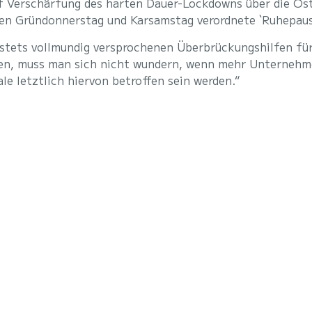
auf Verschärfung des harten Dauer-Lockdowns über die O
hen Gründonnerstag und Karsamstag verordnete `Ruhepau
ik stets vollmundig versprochenen Überbrückungshilfen f
n, muss man sich nicht wundern, wenn mehr Unternehmen
le letztlich hiervon betroffen sein werden.“