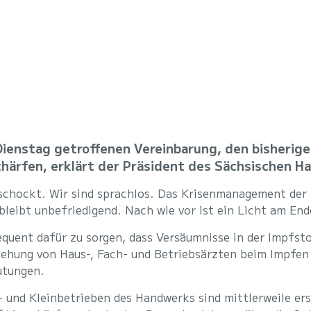
Dienstag getroffenen Vereinbarung, den bisherig
chärfen, erklärt der Präsident des Sächsischen H
chockt. Wir sind sprachlos. Das Krisenmanagement der 
ibt unbefriedigend. Nach wie vor ist ein Licht am Ende
quent dafür zu sorgen, dass Versäumnisse in der Impfst
eziehung von Haus-, Fach- und Betriebsärzten beim Impfe
utungen.
 und Kleinbetrieben des Handwerks sind mittlerweile ersc